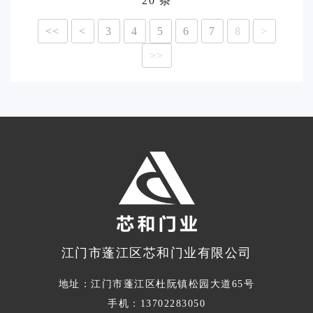
20 条
<<
<
3
4
5
6
7
8
>
>>
江门市蓬江区芯和门业有限公司
地址：江门市蓬江区杜阮镇松园大道65号
手机：13702283050