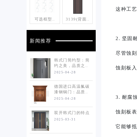
这种工艺
可选框型..
3139(背面..
2. 坚
新闻推荐
尽管蚀刻
韩式门简约型：简
约之美，品质之..
蚀刻板入
2025-04-28
德国进口高温氟碳
漆钢铜门：品质..
3. 耐腐
2025-04-28
蚀刻板表
双开韩式门的特点
2025-03-31
它能够抵