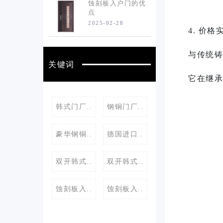
蚀刻板入户门的优
点
2025-02-28
4. 价
与传统铸
关键词
它在继承
韩式门厂..
钢铜门厂..
豪华钢铜..
德国进口..
双开韩式..
双开韩式..
蚀刻板入..
蚀刻板入..