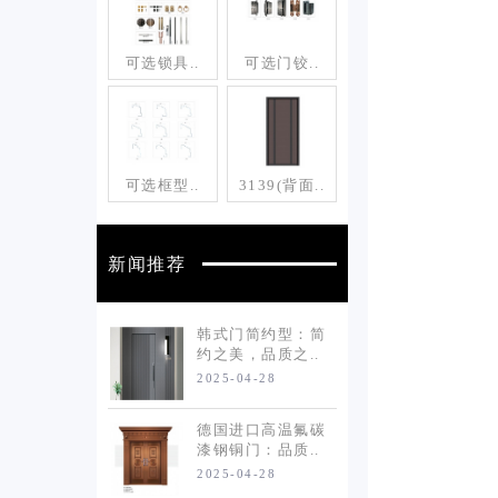
可选锁具..
可选门铰..
可选框型..
3139(背面..
新闻推荐
韩式门简约型：简
约之美，品质之..
2025-04-28
德国进口高温氟碳
漆钢铜门：品质..
2025-04-28