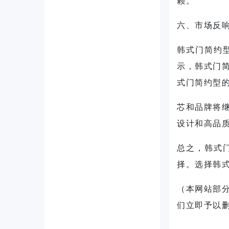
赖。
六、市场反
韩式门简约
示，
韩式门
式门简约型
芯和品牌将
设计和高品
总之，
韩式
择。选择
韩
（本网站部
们立即予以