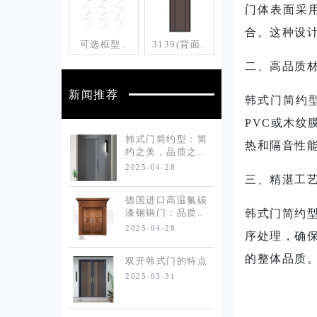
门体表面采
合。这种设
可选框型..
3139(背面..
二、高品质
新闻推荐
韩式门简约
PVC或木
韩式门简约型：简
热和隔音性
约之美，品质之..
2025-04-28
三、精湛工
德国进口高温氟碳
漆钢铜门：品质..
韩式门简约
2025-04-28
序处理，确
的整体品质
双开韩式门的特点
2025-03-31