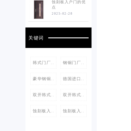
蚀刻板入户门的优
点
2025-02-28
关键词
韩式门厂..
钢铜门厂..
豪华钢铜..
德国进口..
双开韩式..
双开韩式..
蚀刻板入..
蚀刻板入..